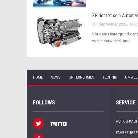
ZF richtet sein Automat
10. September 2025, 14:0
Vor dem Hintergrund der 
weiter entwickelt und
HOME
NEWS
UNTERNEHMEN
TECHNIK
UMWEL
FOLLOWS
SERVICE
AUTOS KAUF
TWITTER
FAHRZEUGB