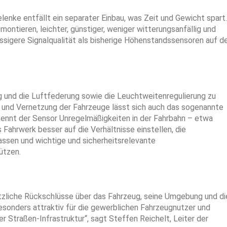
lenke entfällt ein separater Einbau, was Zeit und Gewicht spart.
montieren, leichter, günstiger, weniger witterungsanfällig und
lässigere Signalqualität als bisherige Höhenstandssensoren auf 
g und die Luftfederung sowie die Leuchtweitenregulierung zu
 und Vernetzung der Fahrzeuge lässt sich auch das sogenannte
kennt der Sensor Unregelmäßigkeiten in der Fahrbahn – etwa
Fahrwerk besser auf die Verhältnisse einstellen, die
sen und wichtige und sicherheitsrelevante
ützen.
ätzliche Rückschlüsse über das Fahrzeug, seine Umgebung und di
esonders attraktiv für die gewerblichen Fahrzeugnutzer und
er Straßen-Infrastruktur“, sagt Steffen Reichelt, Leiter der