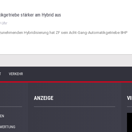
ikgetriebe stärker am Hybrid aus
0 Uhr
zunehmenden Hybridisierung hat ZF sein Acht-Gang-Automatikgetriebe 8HP
T
VERKEHR
ANZEIGE
V
EN
EWERTUNG