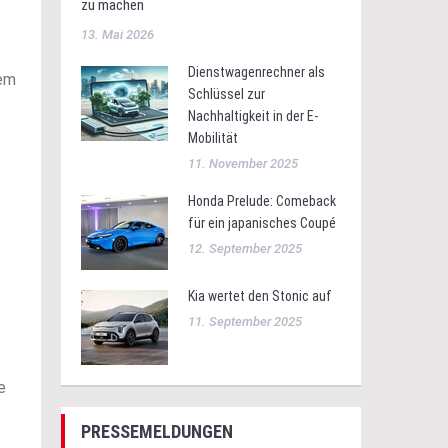
zu machen
13. Mai 2026
Dienstwagenrechner als
dem
Schlüssel zur
Nachhaltigkeit in der E-
Mobilität
11. November 2025
Honda Prelude: Comeback
für ein japanisches Coupé
12. September 2025
Kia wertet den Stonic auf
11. September 2025
e
PRESSEMELDUNGEN