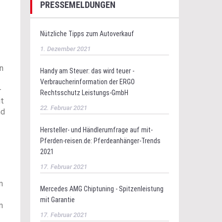
PRESSEMELDUNGEN
Nützliche Tipps zum Autoverkauf
1. Dezember 2021
n
Handy am Steuer: das wird teuer -
Verbraucherinformation der ERGO
–
Rechtsschutz Leistungs-GmbH
it
22. Februar 2021
nd
Hersteller- und Händlerumfrage auf mit-
Pferden-reisen.de: Pferdeanhänger-Trends
2021
17. Februar 2021
n
Mercedes AMG Chiptuning - Spitzenleistung
mit Garantie
n
17. Februar 2021