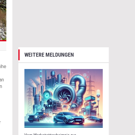
WEITERE MELDUNGEN
ihe
an
n
r