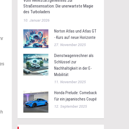
Vom Werkstattgeheimnis zur
Straßensensation: Die unerwartete Magie
des Turboladers
10. Januar 2026
Norton Atlas und Atlas GT
- Kurs auf neue Horizonte
hr
27. November 2025
Dienstwagenrechner als
Schlüssel zur
 es
Nachhaltigkeit in der E-
Mobilität
11. November 2025
Honda Prelude: Comeback
für ein japanisches Coupé
12. September 2025
ch