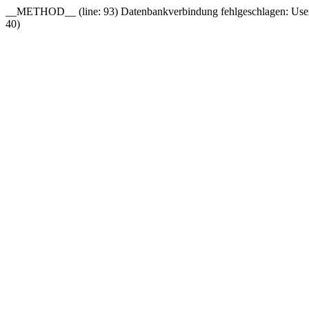
__METHOD__ (line: 93) Datenbankverbindung fehlgeschlagen: User '
40)