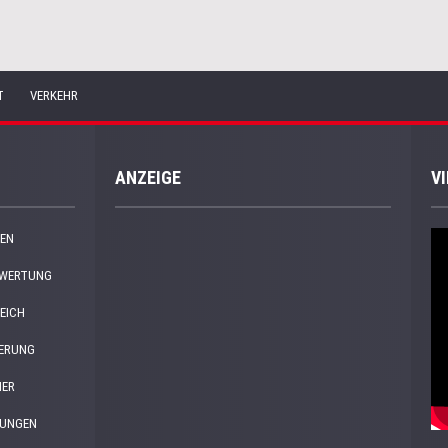
T
VERKEHR
ANZEIGE
V
EN
EWERTUNG
EICH
HERUNG
NER
DUNGEN