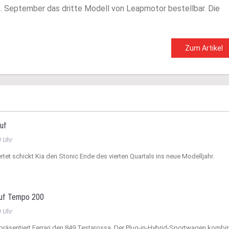
. September das dritte Modell von Leapmotor bestellbar. Die
Zum Artikel
auf
0 Uhr
tet schickt Kia den Stonic Ende des vierten Quartals ins neue Modelljahr.
auf Tempo 200
0 Uhr
räsentiert Ferrari den 849 Testarossa. Der Plug-in-Hybrid-Sportwagen kombin