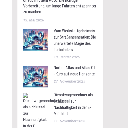
Urlaub mit dem Auto: Die richtige
Vorbereitung, um lange Fahrten entspannter
zu machen
13. Mai 2026
Vom Werkstattgeheimnis
zur Straßensensation: Die
unerwartete Magie des
Turboladers
10. Januar 2026
Norton Atlas und Atlas GT
- Kurs auf neue Horizonte
27. November 2025
Dienstwagenrechner als
Schlüssel zur
Nachhaltigkeit in der E-
Mobilität
11. November 2025