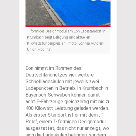
T-förmiges Designmodul am Eon-Ladestandort in
Krumbach zeigt Belegung und aktuellen
Kilowattstundenpreis an. Photo: Eon via Autoren-
Union Mobilität
Eon nimmt im Rahmen des
Deutschlandnetzes vier weitere
Schnellladesäulen mit jeweils zwei
Ladepunkten in Betrieb. In Krumbach in
Bayerisch-Schwaben können damit
acht E-Fahrzeuge gleichzeitig mit bis zu
400 Kilowatt Leistung geladen werden.
Als erster Standort ist er mit dem „T-
Pole“, einem T-förmigen Designmodul
ausgestattet, das nicht nur anzeigt, wo
sich die Ladesäulen befinden, sondern