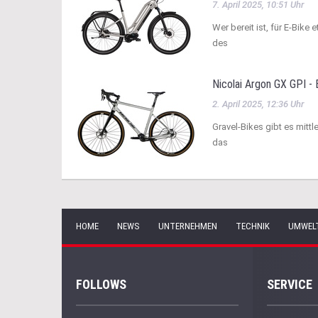
7. April 2025, 10:51 Uhr
Wer bereit ist, für E-Bike 
des
Nicolai Argon GX GPI - 
2. April 2025, 12:36 Uhr
Gravel-Bikes gibt es mittl
das
HOME
NEWS
UNTERNEHMEN
TECHNIK
UMWEL
FOLLOWS
SERVICE