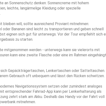
ollte an Sonnenschutz denken: Sonnencreme mit hohem
n, leichte, langärmelige Kleidung oder spezielle
.
t bleiben will, sollte ausreichend Proviant mitnehmen:
el oder Bananen sind leicht zu transportieren und geben schnell
st eignen sich gut für unterwegs. Vor der Tour empfiehlt sich e
rgiebasis zu starten.
llte mitgenommen werden - unterwegs kann sie vielerorts mit
Touren kann eine zweite Flasche oder eine im Rahmen eingehäng
 sich Gepäckträgertaschen, Lenkertaschen oder Satteltaschen. 
ängerem Gebrauch oft unbequem und lässt den Rücken schwitzen.
in modernes Navigationssystem setzen oder zumindest analoges
mit entsprechender Fahrrad-App kann per Lenkerhalterung als
zung zehrt stark am Akku. Deshalb das Handy vor der Fahrt voll
 Powerbank mitnehmen.