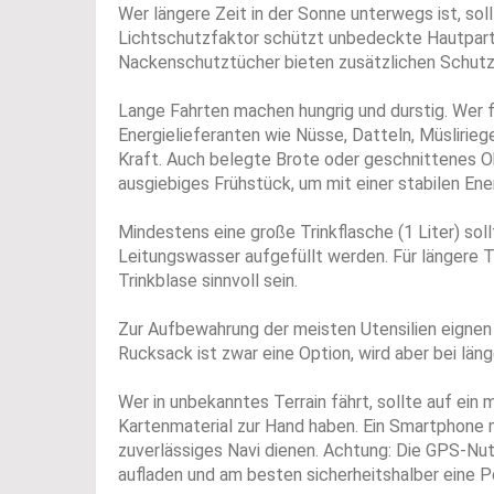
Wer längere Zeit in der Sonne unterwegs ist, s
Lichtschutzfaktor schützt unbedeckte Hautpartie
Nackenschutztücher bieten zusätzlichen Schutz
Lange Fahrten machen hungrig und durstig. Wer fi
Energielieferanten wie Nüsse, Datteln, Müslirieg
Kraft. Auch belegte Brote oder geschnittenes Ob
ausgiebiges Frühstück, um mit einer stabilen Ene
Mindestens eine große Trinkflasche (1 Liter) so
Leitungswasser aufgefüllt werden. Für längere 
Trinkblase sinnvoll sein.
Zur Aufbewahrung der meisten Utensilien eignen
Rucksack ist zwar eine Option, wird aber bei l
Wer in unbekanntes Terrain fährt, sollte auf e
Kartenmaterial zur Hand haben. Ein Smartphone 
zuverlässiges Navi dienen. Achtung: Die GPS-Nut
aufladen und am besten sicherheitshalber eine