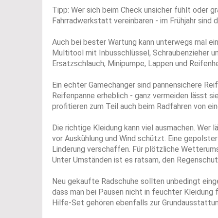
Tipp: Wer sich beim Check unsicher fühlt oder gr
Fahrradwerkstatt vereinbaren - im Frühjahr sind d
Auch bei bester Wartung kann unterwegs mal eine
Multitool mit Inbusschlüssel, Schraubenzieher u
Ersatzschlauch, Minipumpe, Lappen und Reifenhe
Ein echter Gamechanger sind pannensichere Reife
Reifenpanne erheblich - ganz vermeiden lässt si
profitieren zum Teil auch beim Radfahren von e
Die richtige Kleidung kann viel ausmachen. Wer lä
vor Auskühlung und Wind schützt. Eine gepolst
Linderung verschaffen. Für plötzliche Wetterum
Unter Umständen ist es ratsam, den Regenschutz
Neu gekaufte Radschuhe sollten unbedingt einge
dass man bei Pausen nicht in feuchter Kleidung f
Hilfe-Set gehören ebenfalls zur Grundausstattun