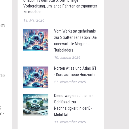
Urlaub mit dem Auto: Die richtige
Vorbereitung, um lange Fahrten entspannter
zu machen
13. Mai 2026
nes
Vom Werkstattgeheimnis
zur Straßensensation: Die
unerwartete Magie des
r
Turboladers
10. Januar 2026
Norton Atlas und Atlas GT
- Kurs auf neue Horizonte
die
27. November 2025
Dienstwagenrechner als
Schlüssel zur
,
Nachhaltigkeit in der E-
te-
Mobilität
11. November 2025