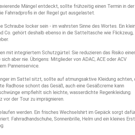
avierende Mängel entdeckt, sollte frühzeitig einen Termin in der
ie Fahrradprofis in der Regel gut ausgelastet.
 Schraube locker sein - im wahrsten Sinne des Wortes. Ein klei
nd Co. gehört deshalb ebenso in die Satteltasche wie Flickzeug,
ber.
n mit integriertem Schutzgürtel. Sie reduzieren das Risiko eine
e sich aber nie. Übrigens: Mitglieder von ADAC, ACE oder ACV
inem Pannenservice.
nger im Sattel sitzt, sollte auf atmungsaktive Kleidung achten, 
erte Radhose schont das Gesäß, auch eine Gesäßcreme kann
schwünge empfiehlt sich leichte, wasserdichte Regenkleidung.
 vor der Tour zu imprägnieren.
laufen werden. Ein frisches Wechselshirt im Gepäck sorgt dafür
riert. Fahrradhandschuhe, Sonnenbrille, Helm und ein kleines Ers
g.