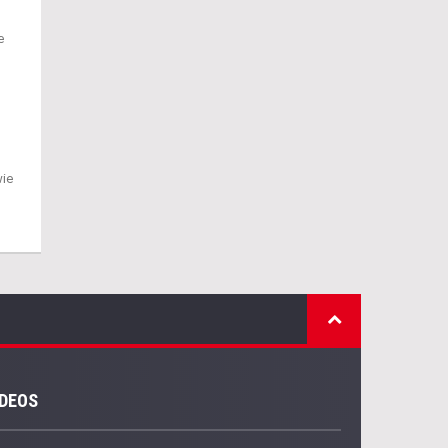
e
wie
IDEOS