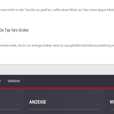
etwas tiefer in die Tasche zu greifen, sollte einen Blick auf das neue Appia Mixt
Ein Typ fürs Grobe
erweile viele, doch nur wenige bieten eine so ausgefeilte Antriebsausstattung 
T
VERKEHR
ANZEIGE
V