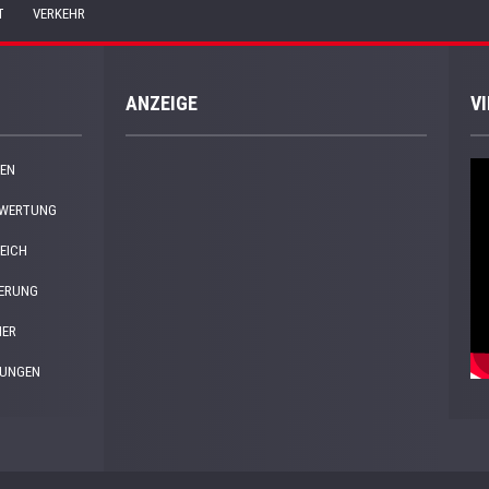
T
VERKEHR
ANZEIGE
V
EN
EWERTUNG
EICH
HERUNG
NER
DUNGEN