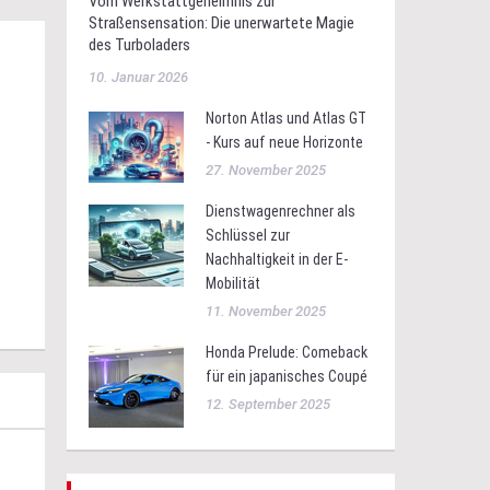
Vom Werkstattgeheimnis zur
Straßensensation: Die unerwartete Magie
des Turboladers
10. Januar 2026
Norton Atlas und Atlas GT
- Kurs auf neue Horizonte
27. November 2025
Dienstwagenrechner als
Schlüssel zur
Nachhaltigkeit in der E-
Mobilität
11. November 2025
Honda Prelude: Comeback
für ein japanisches Coupé
12. September 2025