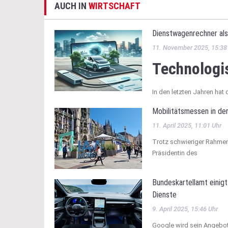
AUCH IN
WIRTSCHAFT
Dienstwagenrechner als 
11. November 2025, 15:38
Technologis
In den letzten Jahren hat 
Mobilitätsmessen in der
11. April 2025, 11:01 Uhr
Trotz schwieriger Rahmen
Präsidentin des
Bundeskartellamt einig
Dienste
9. April 2025, 15:46 Uhr
Google wird sein Angebot