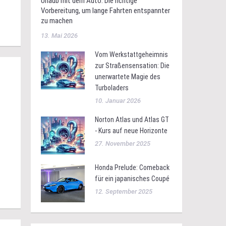
Urlaub mit dem Auto: Die richtige
Vorbereitung, um lange Fahrten entspannter
zu machen
13. Mai 2026
Vom Werkstattgeheimnis
zur Straßensensation: Die
unerwartete Magie des
Turboladers
10. Januar 2026
Norton Atlas und Atlas GT
- Kurs auf neue Horizonte
27. November 2025
Honda Prelude: Comeback
für ein japanisches Coupé
12. September 2025