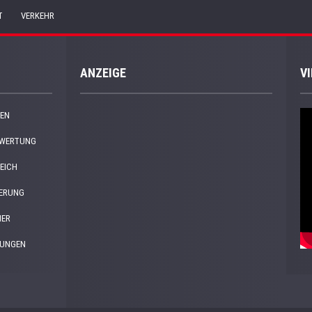
T
VERKEHR
ANZEIGE
V
EN
EWERTUNG
EICH
HERUNG
NER
DUNGEN